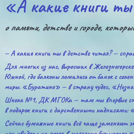
«А какие книги ты
о памяти, детстве и городе, которы
— А какие книги ты в детстве читал? — спраши
Для многих из нас, выросших в Железногорске
Южной, где балконы ломились от банок с солен
миры. «Буратино» — в страну чудес, «Незнай
Школа №1, ДК МГОКа — там мы впервые стоя
в подарок книги с дарственными надписями: 
Сейчас бумажные книги всё чаще заменяют э
или увидеть на полке в магазине бутылочку «