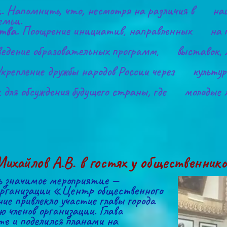
.
 Напомнить, что, несмотря на различия в      нац
емьи.
тва.
 Поощрение инициатив, направленных      на 
едение образовательных программ,      выставок,
Укрепление дружбы народов России через      культ
 для обсуждения будущего страны, где      молодые
ихайлов А.В. в гостях у общественнико
ь значимое мероприятие — 
организации «Центр общественного 
е привлекло участие главы города 
членов организации. Глава 
е и поделился планами на 