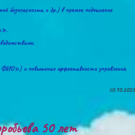
й безопасности и др.) в прямое подчинение 
а».
 ведомствами.
— ФИО») и повышение эффективности управления.
3
0.10.2025
робьева 50 лет