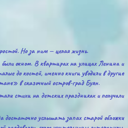
ростой. Но за ним — целая жизнь.
и были окном. В квартирах на улицах Ленина и
алые до костей, именно книги уводили в другие
ане» в сказочный остров-град Буян.
ли стихи на детских праздниках и получали
а достаточно услышать запах старой обложки
ой раздевалки, голос учительницы литературы,