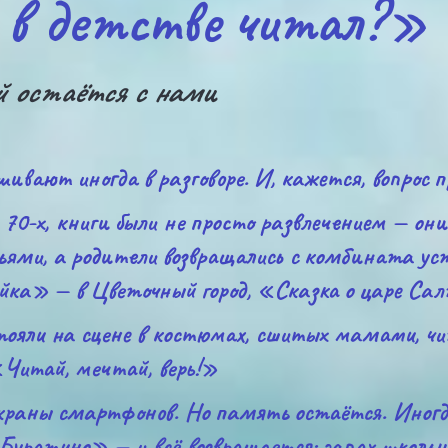
 в детстве читал?»
й остаётся с нами
вают иногда в разговоре. И, кажется, вопрос п
 70-х, книги были не просто развлечением — он
ьями, а родители возвращались с комбината уст
ка» — в Цветочный город, «Сказка о царе Салт
ли на сцене в костюмах, сшитых мамами, чита
«Читай, мечтай, верь!»
краны смартфонов. Но память остаётся. Иногд
Буратино» — и всё возвращается: запах школьн