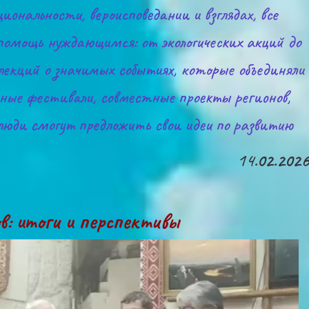
иональности, вероисповедании и взглядах, все 
помощь нуждающимся: от экологических акций до 
 лекций о значимых событиях, которые объединяли 
урные фестивали, совместные проекты регионов, 
 люди смогут предложить свои идеи 
по развитию 
14
.02.2026
в: итоги и перспективы