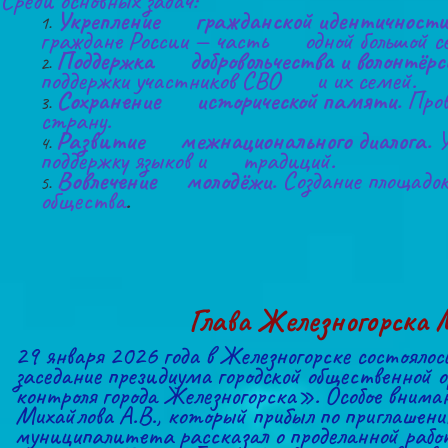
Среди основных задач:
Укрепление      гражданской идентичности
граждане России — часть      одной большой с
Поддержка      добровольчества и волонтёрс
поддержки участников СВО      и их семей.
Сохранение      исторической памяти.
 Пров
страну.
Развитие      межнационального диалога.
 
поддержку языков и      традиций. 
Вовлечение     молодёжи.
 Создание площадок
общества
.
Глава Железногорска М
29 января 2026 года в Железногорске состоялос
заседание президиума городской общественной 
контроля города Железногорска». Особое внимани
Михайлова А.В., который прибыл по приглашению 
муниципалитета рассказал о проделанной работ