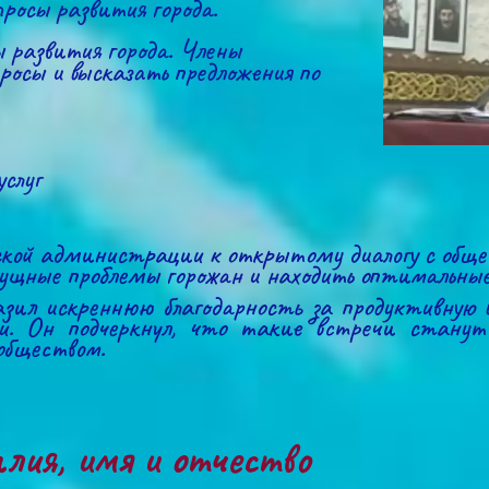
просы развития города.
 развития города. Члены 
осы и высказать предложения по 
слуг
ской администрации к открытому диалогу с общес
щные проблемы горожан и находить оптимальные 
зил искреннюю благодарность за продуктивную в
ии. Он подчеркнул, что такие встречи стану
обществом.
ия, имя и отчество