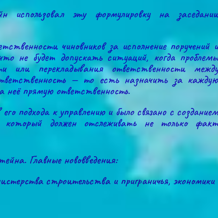
йн использовал эту формулировку на заседании
тственности чиновников за исполнение поручений и
что не будет допускать ситуаций, когда проблемы
ти или перекладывания ответственности между
ответственность — то есть назначить за каждую
за неё прямую ответственность.
го подхода к управлению и было связано с созданием
а, который должен отслеживать не только факт
ейна. Главные нововведения:
нистерства строительства и приграничья, экономики 