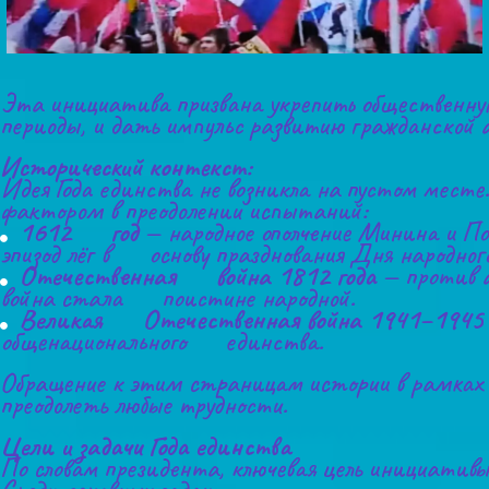
Эта инициатива призвана укрепить общественную 
периоды, и дать импульс развитию гражданской 
Исторический контекст:
Идея Года единства не возникла на пустом месте
фактором в преодолении испытаний:
1612      год
 — народное ополчение Минина и По
эпизод лёг в      основу празднования Дня народног
Отечественная      война 1812 года
 — против а
война стала      поистине народной.
Великая      Отечественная война 1941–1945 
общенационального      единства.
Обращение к этим страницам истории в рамках 
преодолеть любые трудности.
Цели и задачи Года единства
По словам президента, ключевая цель инициативы