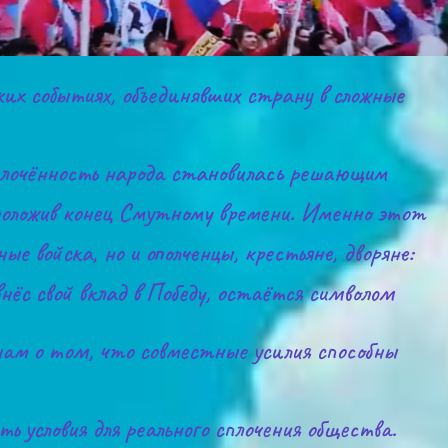
х событиях, объединявших страну в сложные 
сплочённость народа становилась решающим 
 положив конец Смутному времени. Именно этот 
е войска, но и ополченцы, крестьяне, дворяне: 
нёс свой вклад в Победу, остаётся символом 
м о том, что совместные усилия способны 
условия для реального сплочения общества. 