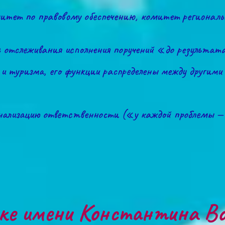
тет по правовому обеспечению, комитет регионально
я отслеживания исполнения поручений «до результат
и туризма, его функции распределены между другими
онализацию ответственности («у каждой проблемы 
еке имени Константина Во