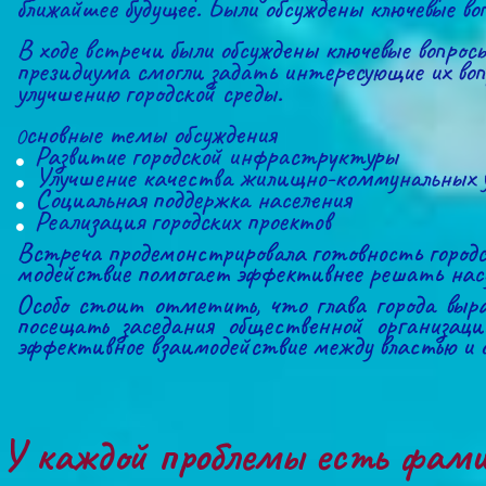
ближайшее будущее. Были обсуждены ключевые во
В ходе встречи были обсуждены ключевые вопросы
президиума смогли задать интересующие их вопр
улучшению городской среды.
сновные темы обсуждения
О
Развитие городской инфраструктуры
Улучшение качества жилищно-коммунальных у
Социальная поддержка населения
Реализация городских проектов
Встреча продемонстрировала готовность город
модействие помогает эффективнее решать насу
Особо стоит отметить, что глава города выра
посещать заседания общественной организац
эффективное взаимодействие между властью и 
У каждой проблемы есть фамил