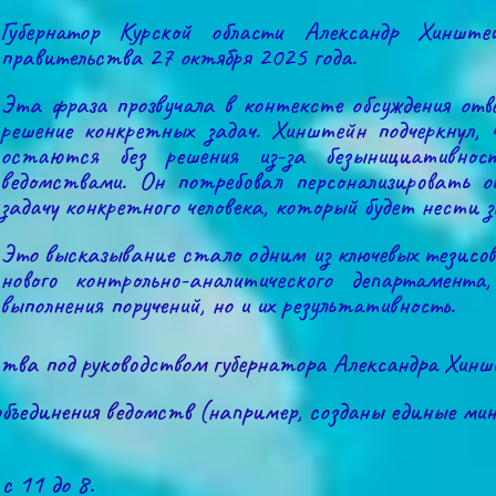
Губернатор Курской области Александр Хинште
правительства 27 октября 2025 года.
Эта фраза прозвучала в контексте обсуждения отве
решение конкретных задач. Хинштейн подчеркнул, 
остаются без решения из-за безынициативнос
ведомствами. Он потребовал персонализировать 
задачу конкретного человека, который будет нести 
Это высказывание стало одним из ключевых тезисов е
нового контрольно-аналитического департамент
выполнения поручений, но и их результативность.
тва под руководством губернатора Александра Хиншт
 объединения ведомств (например, созданы единые ми
с 11 до 8.