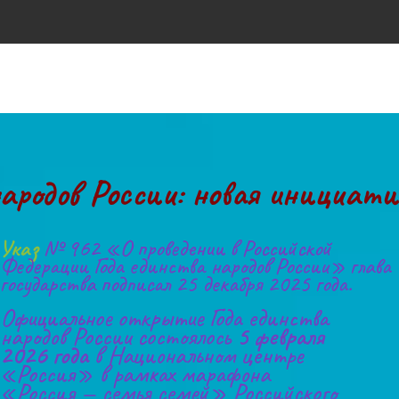
народов России: новая инициат
Указ 
№ 962 «О проведении в Российской 
Федерации Года единства народов России» глава 
государства подписал 25 декабря 2025 года.
Официальное открытие Года единства 
народов России состоялось 
5 февраля 
2026 года
 в Национальном центре 
«Россия» в рамках марафона 
«Россия — семья семей» Российского 