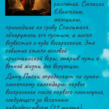
распятия. Согласно
Евангелию,
женщины,
пришедшие ко гробу Спасителя,
обнаружили его пустым, а ангел
возвестил о чуде воскресения. Это
событие стало основой
христианской веры, открыв путь к
вечной жизни для верующих.
Дату Пасхи определяют по лунно-
солнечному календарю: первое
воскресенье после первого полнолуния,
следующего за весенним
равноденствием (21 марта).