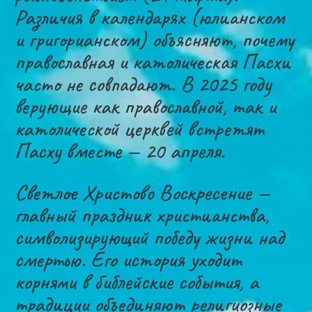
Различия в календарях (юлианском
и григорианском) объясняют, почему
православная и католическая Пасхи
часто не совпадают. В 2025 году
верующие как православной, так и
католической церквей встретят
Пасху вместе — 20 апреля.
Светлое Христово Воскресение —
главный праздник христианства,
символизирующий победу жизни над
смертью. Его история уходит
корнями в библейские события, а
традиции объединяют религиозные