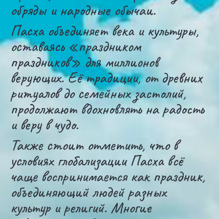
обряды и народные обычаи.
Пасха объединяет века и культуры,
оставаясь «праздником
праздников» для миллионов
верующих. Её традиции, от древних
ритуалов до семейных застолий,
продолжают вдохновлять на радость
и веру в чудо.
Также стоит отметить, что в
условиях глобализации Пасха всё
чаще воспринимается как праздник,
объединяющий людей разных
культур и религий. Многие